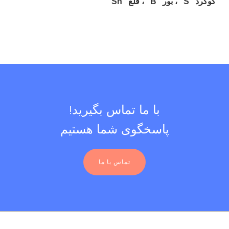
گوگرد
“S”
، بور
“B”
، قلع
“Sn”
!با ما تماس بگیرید
پاسخگوی شما هستیم
تماس با ما