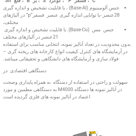
“C”
، فسفر
“P”
، گوگرد
“S”
، بر
“B”
، قلع
“Sn”
جنس آلومینیوم (Base-Al) ، با قابلیت تشخیص و اندازه گیری
28عنصر -با توانایی اندازه گیری عنصر فسفر”p” در آلیاژهای
مختلف،
جنس مس (Base-Cu). با قابلیت تشخیص و اندازه گیری
21عنصر در آلیاژهای مختلف
بدون محدودیت در تعداد آنالیز نمونه، انتخابی مناسب برای استفاده
در آزمایشگاه های کنترل کیفیت انواع کارخانه های ریخته گری –
فولاد سازی و آزمایشگاه های دانشگاهی و تحقیقاتی میباشد.
دستگاهی اقتصادی در
سهولت و راحتی در استفاده از دستگاه به همراه پایداری وصحت
در آنالیز نمونه ها دستگاه M4000 به دستگاهی مطمین و مورد
اعنماد در آنالیز نمونه های فلزی گردیده است